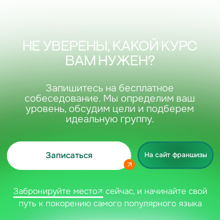
каждом занятии у нас были
продуктивные дискуссии на
английском, ролевые игры и
различные активности, которые
позволяли улучшать все навыки:
аудирование, устную и письменную
речь, чтение, грамматику.
Также хотелось бы отметить, что
данный курс предполагает
большую работу дома, что
способствует более ускоренной
подготовке) Большое спасибо всем
участникам курса и преподавателю
Валерии, которая всегда в нас
верила и поддерживала в этом