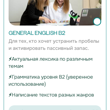
Преподаватель:
Абрамова Валерия
УЗНАТЬ СТОИМОСТЬ
БОНУС: БЕСПЛАТНЫЙ SPEAKING CLUB!
По пятницам (09:15 - 10:45) студия
Welcome проводит закрытые
разговорные клубы.
Для участников
курса доступ бесплатный.
Узнать подробности и цены