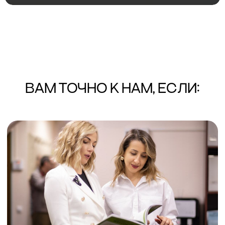
СТАТУС EXAM PREPARATION CENTRE
*
Статус (Ambassador)* от Кембриджа, подтвержденный сотнями
подготовленных студентов.
ЧУВСТВУЕТЕ
«ПОТОЛОК»
Давно преподаете уровни A1-B1 и
ощущаете, что ваш собственный
английский начал «ржаветь» и
упрощаться.