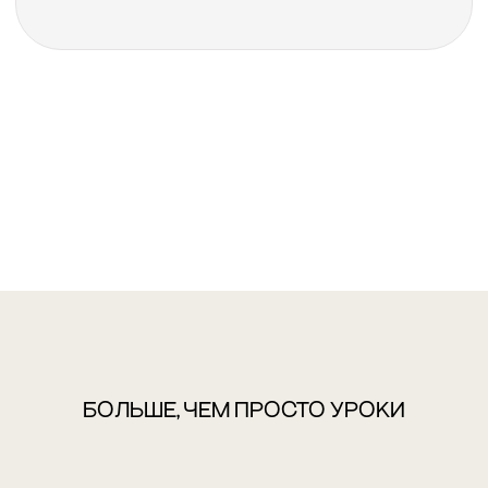
темам
⚡Грамматика уровня В2 (уверенное
использование)
⚡Написание текстов разных жанров
Учебник:
Roadmap B2
Время:
Пн/Ср 10:00
Преподаватель:
Дмитриева Анна
УЗНАТЬ СТОИМОСТЬ
🔥 Можно стартовать
уже завтра!
БОЛЬШЕ, ЧЕМ ПРОСТО УРОКИ