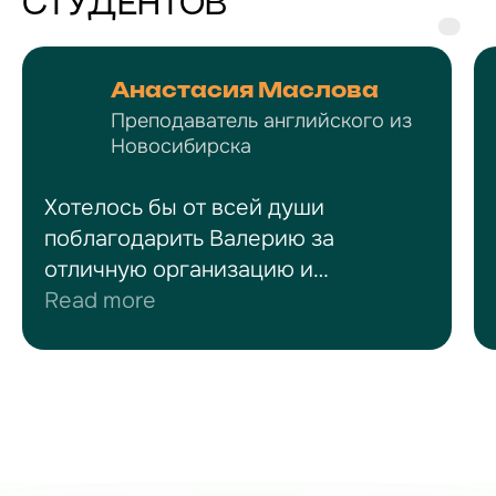
СТУДЕНТОВ
Анастасия Маслова
Преподаватель английского из
Новосибирска
Хотелось бы от всей души
поблагодарить Валерию за
отличную организацию и
проведение курса подготовки к
Read more
экзамену CAE.
За несколько месяцев мой уровень
английского языка вырос очень
заметно благодаря разнообразным
и интересным занятиям курса. На