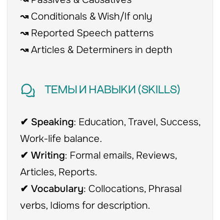
База и уверенность
GENERAL ENGLISH B2
Для тех, кто хочет устранить пробелы
и активировать пассивный запас.
⚡Актуальная лексика по различным