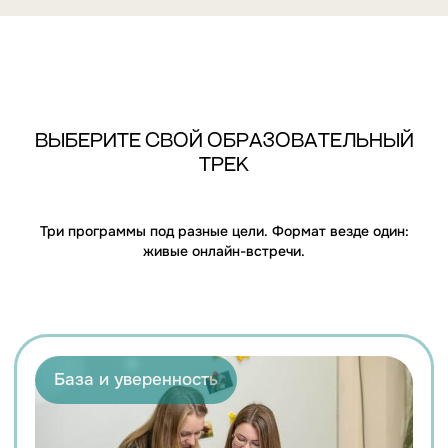
Профессионализм
ВЫБЕРИТЕ СВОЙ ОБРАЗОВАТЕЛЬНЫЙ
ТРЕК
GENERAL ENGLISH C1
Для преподавателей, стремящихся к
профессиональной вершине.
Три программы под разные цели. Формат везде один:
⚡Лексика высокого уровня
живые онлайн-встречи.
(Advanced)
⚡Продвинутая грамматика С1
⚡Написание текстов сложных жанров
Учебник:
Insight Advanced
Время:
Вт/Чт 12:00