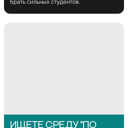
General B2
General C1
CAE Preparation
ГРАММАТИКА (GRAMMAR)
↝ Future forms & Future in the Past
↝ Passives & Causatives
↝ Conditionals & Wish/If only
↝ Reported Speech patterns
↝ Articles & Determiners in depth