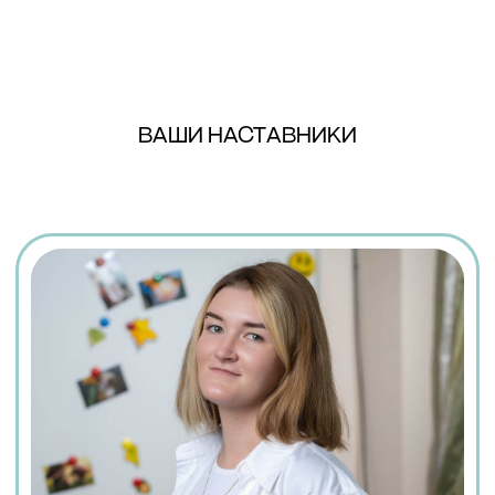
НЕ УВЕРЕНЫ, КАКОЙ КУРС
ВАМ НУЖЕН?
Запишитесь на бесплатное
собеседование. Мы определим ваш
уровень, обсудим цели и подберем
идеальную группу.
ВАШИ НАСТАВНИКИ
Записаться
На сайт франшизы
Забронируйте место↗
сейчас, и начинайте свой
путь к покорению самого популярного языка