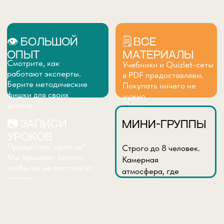
CAE PREPARATION
Целенаправленная подготовка к
формату экзамена на высокий балл.
⚡Стратегии всех видов Exam заданий
⚡Writing всех типов письма с
проверкой
⚡Лексика по всем экзаменационным
темам
Учебник:
Expert Advanced
Время:
Вт/Чт 10:00
Преподаватель:
Абрамова Валерия
УЗНАТЬ СТОИМОСТЬ