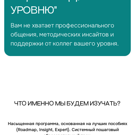
ТЕМЫ И НАВЫКИ (SKILLS)
✔
Speaking
: Education, Travel, Success,
Work-life balance.
✔
Writing
: Formal emails, Reviews,
Articles, Reports.
✔
Vocabulary
: Collocations, Phrasal
verbs, Idioms for description.
ЧТО ИМЕННО МЫ БУДЕМ ИЗУЧАТЬ?
Насыщенная программа, основанная на лучших пособиях
(Roadmap, Insight, Expert). Системный пошаговый