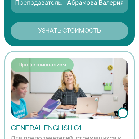
АННА ДМИТРИЕВА
Курс General B2
CAE
TKT
CELTA
«Преподаю английский 15 лет и
помогаю другим учителям
становиться увереннее в
профессии...»
ЧИТАТЬ ИСТОРИЮ АННЫ