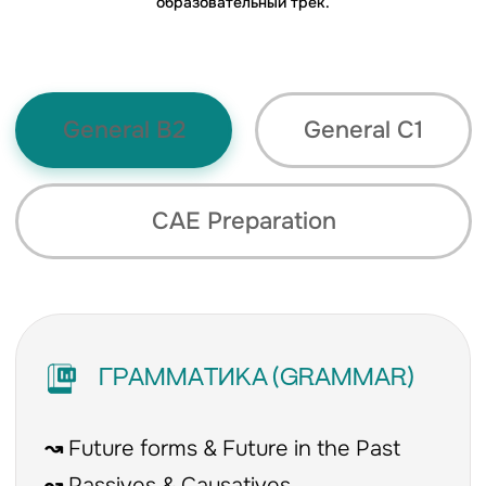
образовательный трек.
👁︎ БОЛЬШОЙ
🗒 ВСЕ
ОПЫТ
МАТЕРИАЛЫ
Смотрите, как
Учебники и Quizlet-сеты
работают эксперты.
в PDF предоставляем.
Берите методические
Покупать ничего не
фишки для своих
нужно.
уроков.
📷︎ ЗАПИСИ
МИНИ-ГРУППЫ
УРОКОВ
Пропустили занятие?
Строго до 8 человек.
Мы пришлем запись,
Камерная
чтобы вы не отстали от
атмосфера, где
группы.
каждому уделяется
время.