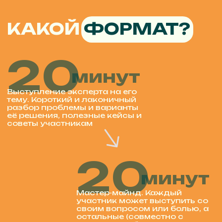
«Экосистема с точки зрения
франчайзи? В чем сила
партнёрства»
Экосистема руководителей- это
сообщество сильных лидеров.
Сегодня так много управленческой
информации, бизнес процессов, обучений,
что одному человеку не возможно пройти
этот путь самому, все осмыслить и
внедрить в работу. Нужно выходить из
своей скорлупы, искать сильных партнёров
и выходить на новый уровень развития.
АННА ДМИТРИЕВА
«Экосистема с точки зрения
преподавателя: как найти и
удержать сильных
преподавателей.»
Экосистема включает в себя не только
большое количество элементов, но и
людей, в том числе и преподавателей.
Преподаватели занимают, если не главное
место, но одно из ключевых.
В своем выступлении я поделюсь опытом
поиска преподавателей, расскажу про
процессы, которые помогут удержать