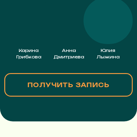
экосистем
Торговый центр
Приходим в торговый центр и не
просто покупаем одежду, мы
обедаем, можем сходить на
маникюр или купить продукты
Фитнес клуб
Посещаем фитнес клуб с
полным спектром услуг:
групповые тренировки
различных направленностей,
тренажерный зал, кафе, спа и тд