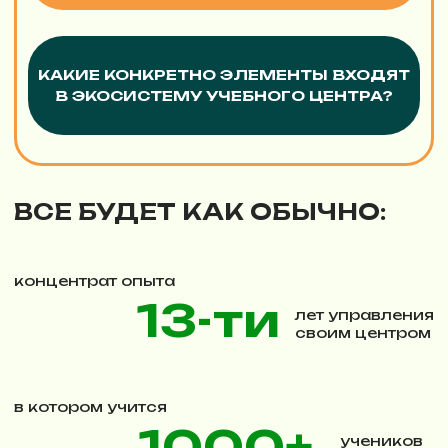
О ЧЁМ
ПОГОВОРИМ?
АННА РЫЛЬСКАЯ
«Экосистема как тренд
развития любого учебного
центра»
Что такое экосистема?
Это комплекс уникальных методических,
технологических и управленческих
разработок, а также прочных связей с
поставщиками и подрядчиками,
позволяющий оказывать образовательные
услуги высочайшего качества по
доступной цене, не выходя из контура этой
системы.
Что входит в экосистему образовательного
бизнеса? Как выстроить ее так, чтобы
притягивать максимальное количество
участников (учеников, преподавателей,
партнеров, подрядчиков) и повысить доход
центра - об этом пойдет речь на моем
выступлении.