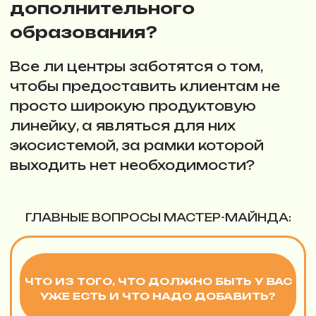
Не послушаем, а погрузимся в тему
КАКОЙ
ФОРМАТ
?
20
минут
Выступление эксперта на его
тему. Короткий и лаконичный
разбор проблемы и варианты
её решения, полезные кейсы и
советы участникам
20
минут
Мастер-майнд. Каждый
участник может выступить со
своим вопросом или болью, а
остальные (совместно с
экспертом) обсуждают пути их
устранения