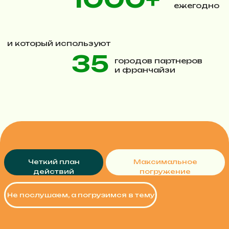
КАРИНА ГРИБКОВА
«Экосистема с точки зрения
ученика: как мотивировать
студентов продолжать
обучение в вашей школе долгие
годы»
Экосистема школы - это сложная
совокупность взаимодействующих между
собой элементов, которые создают
уникальную образовательную среду.
На своем выступлении я раскрою те
компоненты, которые непосредственно
влияют на ученика, подпитывают его
мотивацию на разных этапах обучения.
Вы узнаете, как вариативность продуктов,
профессиональные преподаватели,
качественные учебные материалы,
интерактивные платформы и другие
факторы влияют на восприятие учебного
процесса и стимулируют ученика
продолжать обучения на протяжении
многих лет
ЮЛИЯ ЛЫЖИНА