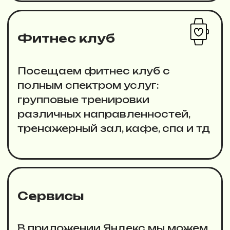
дополнительного
образования?
Все ли центры заботятся о том,
чтобы предоставить клиентам не
просто широкую продуктовую
линейку, а являться для них
экосистемой, за рамки которой
выходить нет необходимости?
ГЛАВНЫЕ ВОПРОСЫ МАСТЕР-МАЙНДА:
ЧТО ИЗ ТОГО, ЧТО ДОЛЖНО БЫТЬ У ВАС
УЖЕ ЕСТЬ И ЧТО НАДО ДОБАВИТЬ?
КАКИЕ КОНКРЕТНО ЭЛЕМЕНТЫ ВХОДЯТ
В ЭКОСИСТЕМУ УЧЕБНОГО ЦЕНТРА?