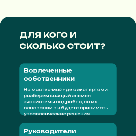
бизнеса → → →
сегодняшнего дня!💪🏼 и отметила в
у
чем ещё следует разобраться (юнит
у
Какой формат Вам
экономика особенно) благодарю!
Э
интересен?
🙏🏼
П
ДЛЯ КОГО И
Франшиза
г
СКОЛЬКО СТОИТ?
п
Партнерство
с
Доп. услуги
п
Нужна помощь с выбором
Вовлеченные
Е
собственники
н
На мастер-майнде с экспертами
с
разберем каждый элемент
экосистемы подробно, на их
к
основании вы будете принимать
Б
+7
управленческие решения
у
с
Руководители