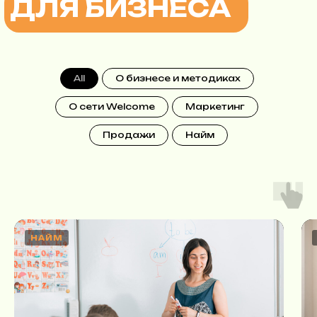
All
О бизнесе и методиках
О сети Welcome
Маркетинг
Продажи
Найм
НАЙМ