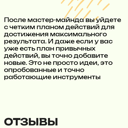
Стать партнером
anna@studiowelcome.ru