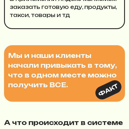
ВСЕ БУДЕТ КАК ОБЫЧНО:
концентрат опыта
13-ти
лет управления
своим центром
в котором учится
1000+
учеников
ежегодно
и который используют
35
городов партнеров
и франчайзи
Четкий план
Максимальное
действий
погружение