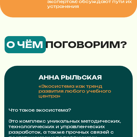
действительно ценных кандидатов.
Также мы обсудим, что именно хотят
преподаватели, приходя работать в
студию, и что мы можем им предложить,
чтобы сотрудничество стало
взаимовыгодным и продолжительным.
КСЕНИЯ СТЕПАНОВА
«Экосистема с точки зрения
родителей: как вовлечь,
сформировать прочные связи и
удержать на всю жизнь.»
У каждого участника экосистемы есть
своя заинтересованность в том, чтобы
ученик пришёл к максимально
востребованным и актуальным
результатам обучения. У родителей эта
заинтересованность, по понятным
причинам, выражена предельно
конкретно.
Экосистема Студии Welcome может
гарантировать обозначенный результат. Но
как вовлечь, как сохранить ценную связь с
родителями на долгие годы, как построить
такую систему - об этом я расскажу в
своём выступлении.