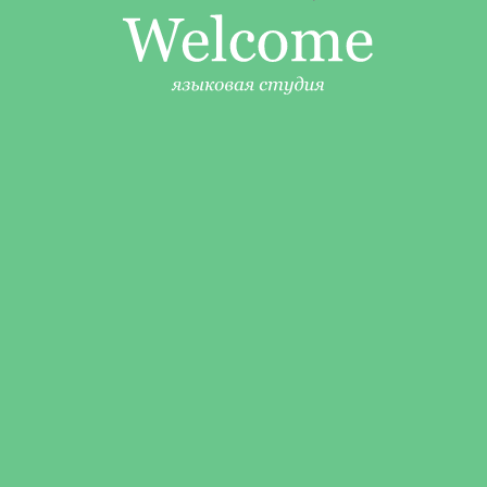
ОТКРЫТЫЙ МАСТЕР-МАЙНД,
ВЫСТУПЛЕНИЕ
КСЕНИИ СТЕПАНОВОЙ
«Отток клиентов»
Мы часто боимся задавать вопрос «Почему вы решили уйти?», но
именно этот вопрос может принести нам новых клиентов и
удержать старых. Я расскажу, как мы в Welcome проводим опрос
уходящих учеников, какие причины встречаются чаще всего, какой