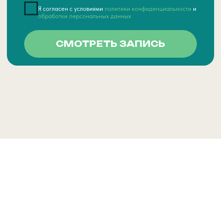
>>> РАЗВИВАЙТЕ
СВОЙ ЯЗЫКОВОЙ
ЦЕНТР С НАМИ
Оставьте заявку, чтобы записаться на встречу с
представителем студии. Поможем разобрать
Ваш проект и идеи, расскажем как
усовершенствовать ваш продукт и показатели
бизнеса → → →